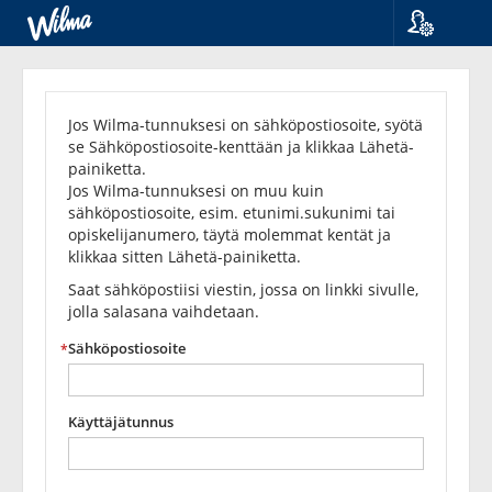
Kieli
Unohditko
Suomi
Svenska
salasanasi?
Jos Wilma-tunnuksesi on sähköpostiosoite, syötä
English
se Sähköpostiosoite-kenttään ja klikkaa Lähetä-
painiketta.
Jos Wilma-tunnuksesi on muu kuin
sähköpostiosoite, esim. etunimi.sukunimi tai
opiskelijanumero, täytä molemmat kentät ja
klikkaa sitten Lähetä-painiketta.
Saat sähköpostiisi viestin, jossa on linkki sivulle,
jolla salasana vaihdetaan.
Sähköpostiosoite
Käyttäjätunnus